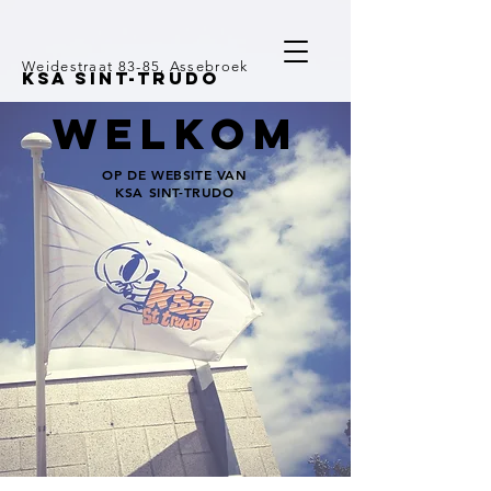
Weidestraat 83-85, Assebroek
KSA SINT-TRUDO
welkom
OP DE WEBSITE VAN
KSA SINT-TRUDO